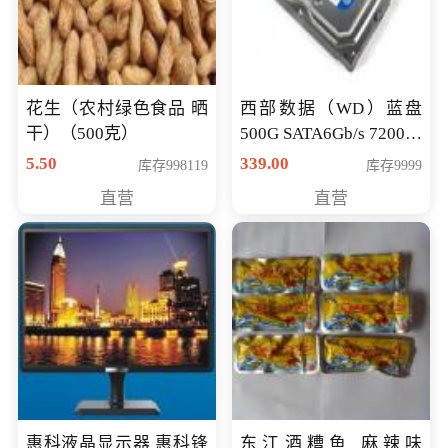
花生（农村绿色食品 晒
西部数据（WD）蓝盘
干）（500克）
500G SATA6Gb/s 7200转
16M 台式机硬盘
5.50
339.00
库存998119
库存9999
(WD5000AAKX)好评近
直营
直营
7万,全球
惠科液晶显示器 惠科锋
东江酒糟鱼 麻辣味