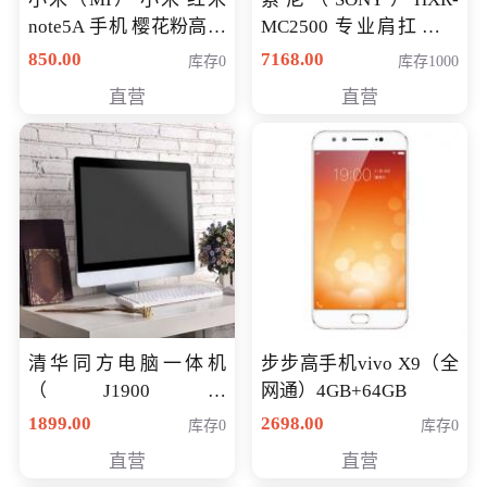
note5A 手机 樱花粉高配
MC2500 专业肩扛式存
版 全网通(3G+32G)
储卡全高清摄录一体机
850.00
7168.00
库存0
库存1000
婚庆 直播 团拜会 专业高
直营
直营
清入门级摄像机
清华同方电脑一体机
步步高手机vivo X9（全
（J1900四
网通）4GB+64GB
核/4G/120G0.8CM厚度
1899.00
2698.00
库存0
库存0
音响/摄像头/WIFI）
直营
直营