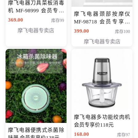
摩飞电器刀具菜板消毒
机 MF-98999 会员专享
摩飞电器颈部按摩仪
价286元
369.00
库存99
MF-98718 会员专享价
299元
摩飞电器专卖店
399.00
库存100
摩飞电器专卖店
摩飞电器多功能绞肉机
会员专享价118元
摩飞电器便携式杀菌除
168.00
库存97
味器 会员专享价138元