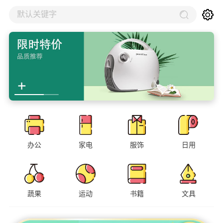
默认关键字
办公
家电
服饰
日用
蔬果
运动
书籍
文具