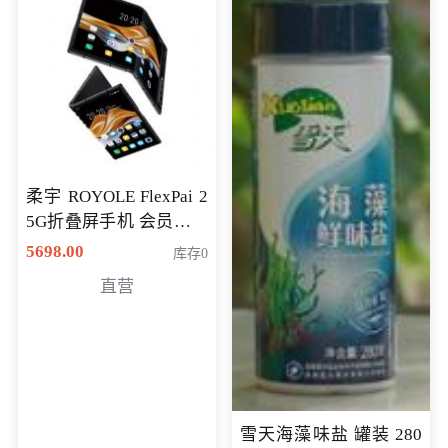
柔宇 ROYOLE FlexPai 2
5G折叠屏手机 会员专享
购买价格 4998元
5698.00
库存0
直营
雪天海藻味盐 罐装 280