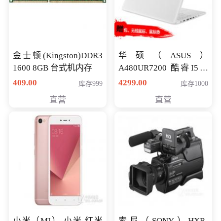
金士顿(Kingston)DDR3
华硕（ASUS）
1600 8GB 台式机内存
A480UR7200 酷睿I5超
薄学生办公游戏独显笔
409.00
4299.00
库存999
库存1000
记本电脑 金色 I5-7200
直营
直营
NV930-2G独
小米（MI） 小米 红米
索尼（SONY）HXR-