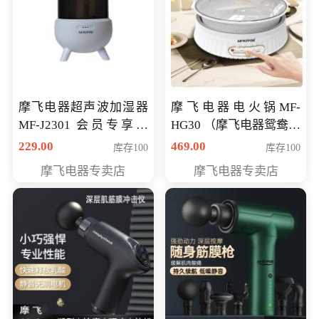
摩飞电器超声波加湿器
摩飞电器电火锅MF-
MF-J2301 会员专享价
HG30 （摩飞电器鸳鸯锅
168元
MF-HG30 ） 会员专享价
229.00
469.00
库存100
库存100
319元
摩飞电器专卖店
摩飞电器专卖店