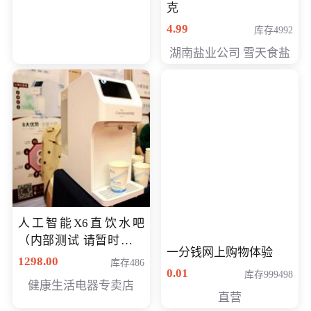
克
4.99
库存4992
湖南盐业公司 雪天食盐
人工智能X6直饮水吧
（内部测试 请暂时不要
一分钱网上购物体验
购买）
1298.00
库存486
0.01
库存999498
健康生活电器专卖店
直营