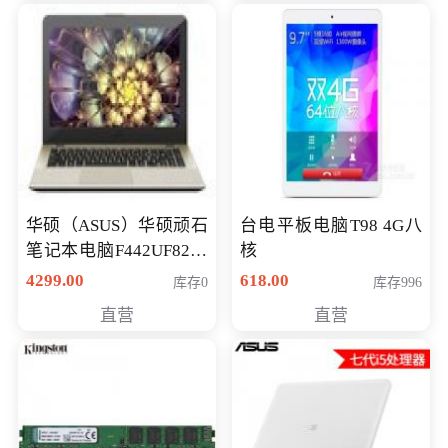
华硕（ASUS）华硕顽石
台电平板电脑T98 4G八
笔记本电脑F442UF8250
核
八代独显轻薄办公商务
4299.00
618.00
库存0
库存996
游戏笔记本 火爆推荐
直营
直营