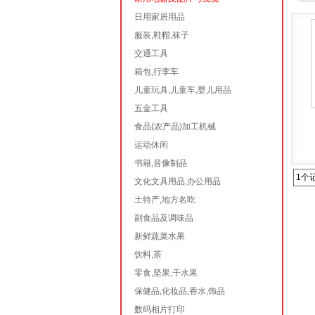
日用家居用品
服装,鞋帽,袜子
交通工具
箱包,行李车
儿童玩具,儿童车,婴儿用品
五金工具
食品(农产品)加工机械
运动休闲
书籍,音像制品
1个
文化文具用品,办公用品
土特产,地方名吃
副食品及调味品
新鲜蔬菜水果
饮料,茶
零食,坚果,干水果
保健品,化妆品,香水,饰品
数码相片打印