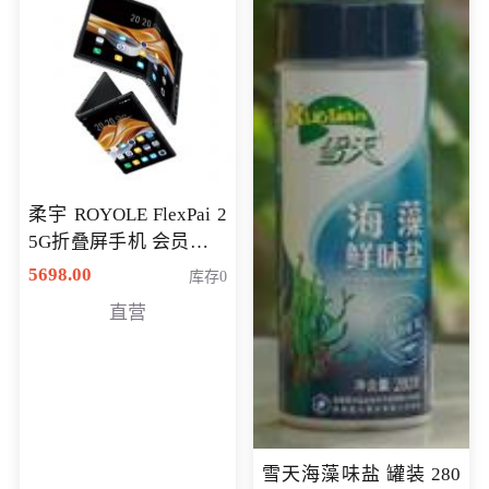
柔宇 ROYOLE FlexPai 2
5G折叠屏手机 会员专享
购买价格 4998元
5698.00
库存0
直营
雪天海藻味盐 罐装 280