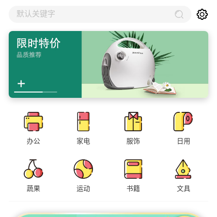
默认关键字
办公
家电
服饰
日用
蔬果
运动
书籍
文具