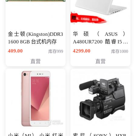
金士顿(Kingston)DDR3
华硕（ASUS）
1600 8GB 台式机内存
A480UR7200 酷睿I5超
薄学生办公游戏独显笔
409.00
4299.00
库存999
库存1000
记本电脑 金色 I5-7200
直营
直营
NV930-2G独
小米（MI） 小米 红米
索尼（SONY）HXR-