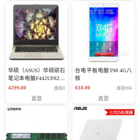
华硕（ASUS）华硕顽石
台电平板电脑T98 4G八
笔记本电脑F442UF8250
核
八代独显轻薄办公商务
4299.00
618.00
库存0
库存996
游戏笔记本 火爆推荐
直营
直营