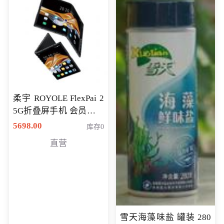
柔宇 ROYOLE FlexPai 2
5G折叠屏手机 会员专享
购买价格 4998元
5698.00
库存0
直营
雪天海藻味盐 罐装 280