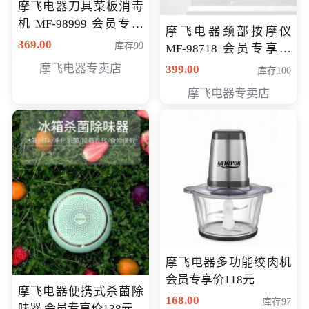
摩飞电器刀具菜板消毒
机 MF-98999 会员专享
摩飞电器颈部按摩仪
价286元
369.00
库存99
MF-98718 会员专享价
299元
摩飞电器专卖店
399.00
库存100
摩飞电器专卖店
摩飞电器多功能绞肉机
会员专享价118元
摩飞电器便携式杀菌除
168.00
库存97
味器 会员专享价138元