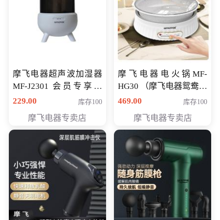
摩飞电器超声波加湿器
摩飞电器电火锅MF-
MF-J2301 会员专享价
HG30 （摩飞电器鸳鸯锅
168元
MF-HG30 ） 会员专享价
229.00
469.00
库存100
库存100
319元
摩飞电器专卖店
摩飞电器专卖店