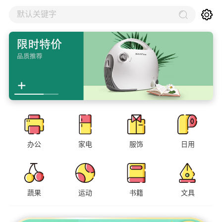
默认关键字
办公
家电
服饰
日用
蔬果
运动
书籍
文具