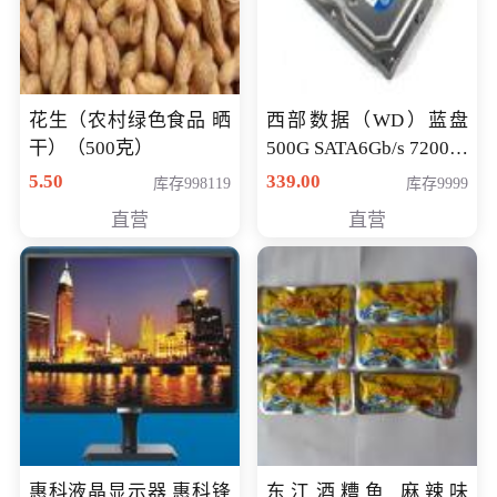
花生（农村绿色食品 晒
西部数据（WD）蓝盘
干）（500克）
500G SATA6Gb/s 7200转
16M 台式机硬盘
5.50
339.00
库存998119
库存9999
(WD5000AAKX)好评近
直营
直营
7万,全球
惠科液晶显示器 惠科锋
东江酒糟鱼 麻辣味