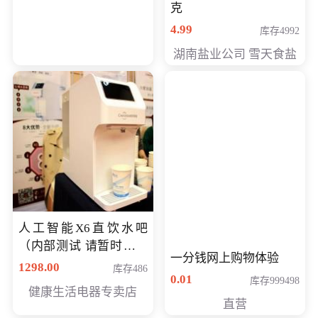
克
4.99
库存4992
湖南盐业公司 雪天食盐
人工智能X6直饮水吧
（内部测试 请暂时不要
一分钱网上购物体验
购买）
1298.00
库存486
0.01
库存999498
健康生活电器专卖店
直营