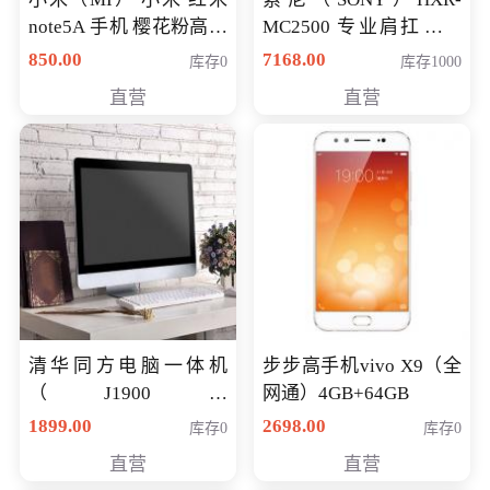
note5A 手机 樱花粉高配
MC2500 专业肩扛式存
版 全网通(3G+32G)
储卡全高清摄录一体机
850.00
7168.00
库存0
库存1000
婚庆 直播 团拜会 专业高
直营
直营
清入门级摄像机
清华同方电脑一体机
步步高手机vivo X9（全
（J1900四
网通）4GB+64GB
核/4G/120G0.8CM厚度
1899.00
2698.00
库存0
库存0
音响/摄像头/WIFI）
直营
直营