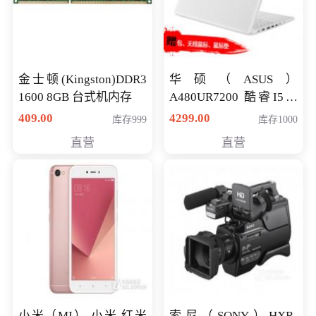
金士顿(Kingston)DDR3
华硕（ASUS）
1600 8GB 台式机内存
A480UR7200 酷睿I5超
薄学生办公游戏独显笔
409.00
4299.00
库存999
库存1000
记本电脑 金色 I5-7200
直营
直营
NV930-2G独
小米（MI） 小米 红米
索尼（SONY）HXR-