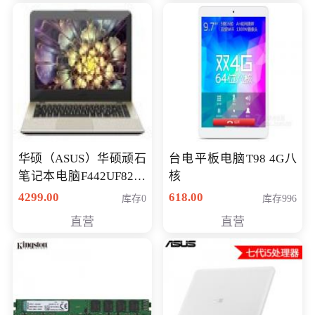
华硕（ASUS）华硕顽石
台电平板电脑T98 4G八
笔记本电脑F442UF8250
核
八代独显轻薄办公商务
4299.00
618.00
库存0
库存996
游戏笔记本 火爆推荐
直营
直营