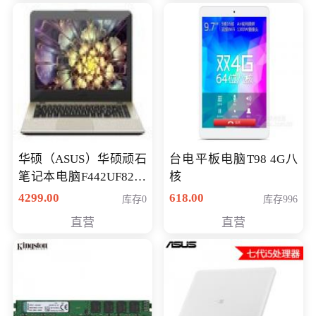
华硕（ASUS）华硕顽石
台电平板电脑T98 4G八
笔记本电脑F442UF8250
核
八代独显轻薄办公商务
4299.00
618.00
库存0
库存996
游戏笔记本 火爆推荐
直营
直营