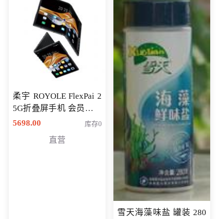
柔宇 ROYOLE FlexPai 2
5G折叠屏手机 会员专享
购买价格 4998元
5698.00
库存0
直营
雪天海藻味盐 罐装 280