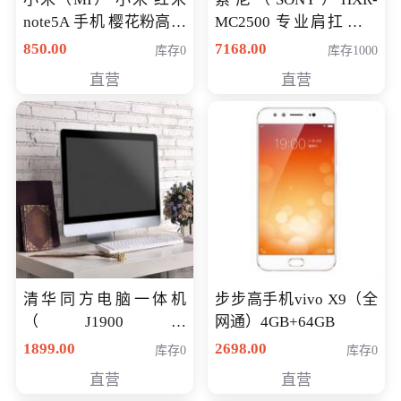
note5A 手机 樱花粉高配
MC2500 专业肩扛式存
版 全网通(3G+32G)
储卡全高清摄录一体机
850.00
7168.00
库存0
库存1000
婚庆 直播 团拜会 专业高
直营
直营
清入门级摄像机
清华同方电脑一体机
步步高手机vivo X9（全
（J1900四
网通）4GB+64GB
核/4G/120G0.8CM厚度
1899.00
2698.00
库存0
库存0
音响/摄像头/WIFI）
直营
直营