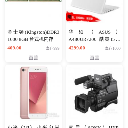
金士顿(Kingston)DDR3
华硕（ASUS）
1600 8GB 台式机内存
A480UR7200 酷睿I5超
薄学生办公游戏独显笔
409.00
4299.00
库存999
库存1000
记本电脑 金色 I5-7200
直营
直营
NV930-2G独
小米（MI） 小米 红米
索尼（SONY）HXR-