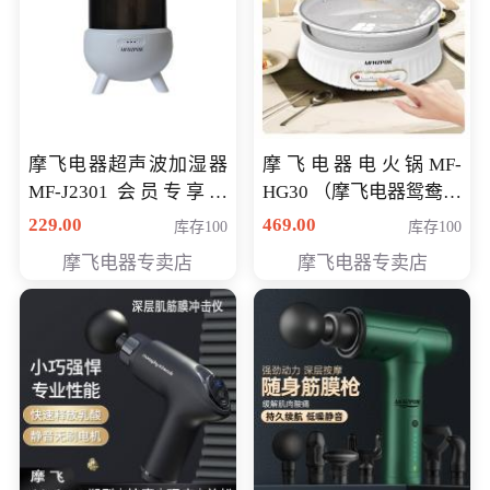
摩飞电器超声波加湿器
摩飞电器电火锅MF-
MF-J2301 会员专享价
HG30 （摩飞电器鸳鸯锅
168元
MF-HG30 ） 会员专享价
229.00
469.00
库存100
库存100
319元
摩飞电器专卖店
摩飞电器专卖店