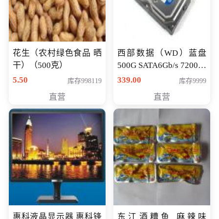
花生（农村绿色食品 晒
西部数据（WD）蓝盘
干）（500克）
500G SATA6Gb/s 7200转
16M 台式机硬盘
5.50
339.00
库存998119
库存9999
(WD5000AAKX)好评近
直营
直营
7万,全球
惠科液晶显示器 惠科锋
东江酒糟鱼 麻辣味