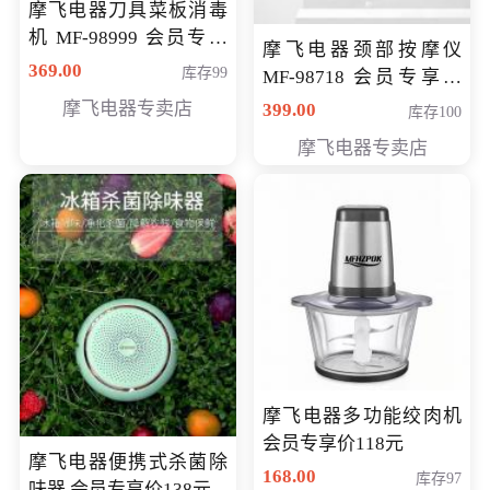
摩飞电器刀具菜板消毒
机 MF-98999 会员专享
摩飞电器颈部按摩仪
价286元
369.00
库存99
MF-98718 会员专享价
299元
摩飞电器专卖店
399.00
库存100
摩飞电器专卖店
摩飞电器多功能绞肉机
会员专享价118元
摩飞电器便携式杀菌除
168.00
库存97
味器 会员专享价138元