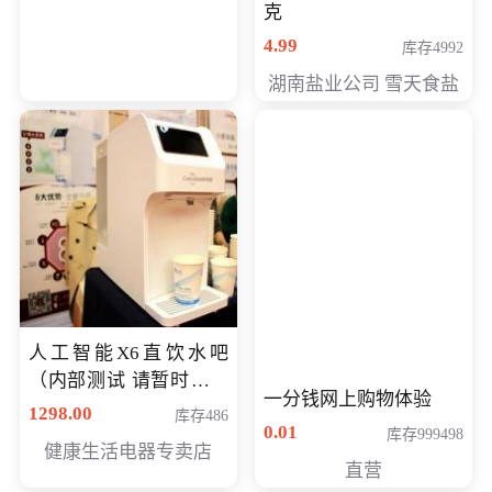
克
4.99
库存4992
湖南盐业公司 雪天食盐
人工智能X6直饮水吧
（内部测试 请暂时不要
一分钱网上购物体验
购买）
1298.00
库存486
0.01
库存999498
健康生活电器专卖店
直营