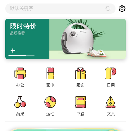
默认关键字
办公
家电
服饰
日用
蔬果
运动
书籍
文具