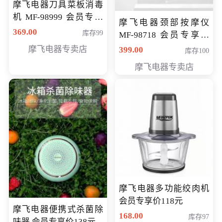
摩飞电器刀具菜板消毒
机 MF-98999 会员专享
摩飞电器颈部按摩仪
价286元
369.00
库存99
MF-98718 会员专享价
299元
摩飞电器专卖店
399.00
库存100
摩飞电器专卖店
摩飞电器多功能绞肉机
会员专享价118元
摩飞电器便携式杀菌除
168.00
库存97
味器 会员专享价138元