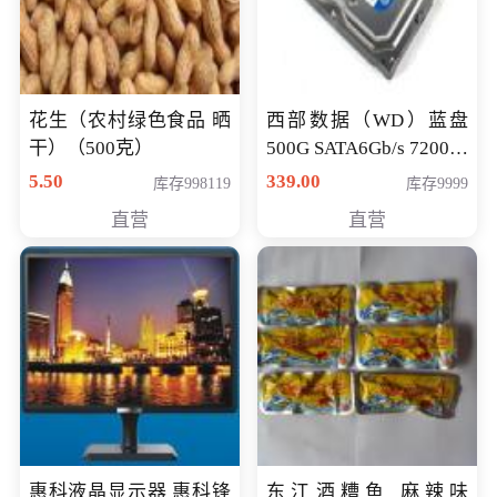
花生（农村绿色食品 晒
西部数据（WD）蓝盘
干）（500克）
500G SATA6Gb/s 7200转
16M 台式机硬盘
5.50
339.00
库存998119
库存9999
(WD5000AAKX)好评近
直营
直营
7万,全球
惠科液晶显示器 惠科锋
东江酒糟鱼 麻辣味