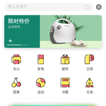
默认关键字
办公
家电
服饰
日用
蔬果
运动
书籍
文具