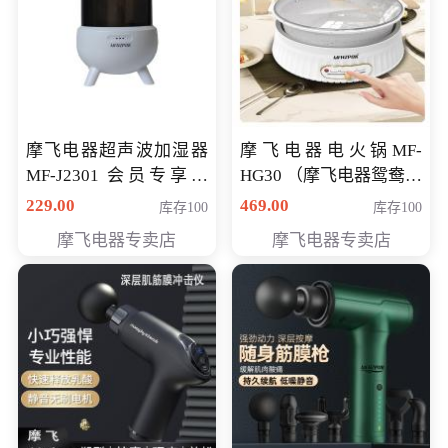
摩飞电器超声波加湿器
摩飞电器电火锅MF-
MF-J2301 会员专享价
HG30 （摩飞电器鸳鸯锅
168元
MF-HG30 ） 会员专享价
229.00
469.00
库存100
库存100
319元
摩飞电器专卖店
摩飞电器专卖店