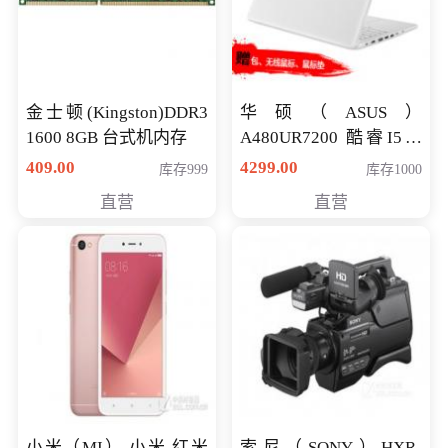
金士顿(Kingston)DDR3
华硕（ASUS）
1600 8GB 台式机内存
A480UR7200 酷睿I5超
薄学生办公游戏独显笔
409.00
4299.00
库存999
库存1000
记本电脑 金色 I5-7200
直营
直营
NV930-2G独
小米（MI） 小米 红米
索尼（SONY）HXR-