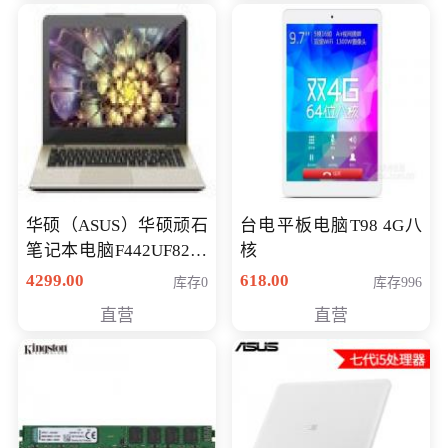
华硕（ASUS）华硕顽石
台电平板电脑T98 4G八
笔记本电脑F442UF8250
核
八代独显轻薄办公商务
4299.00
618.00
库存0
库存996
游戏笔记本 火爆推荐
直营
直营