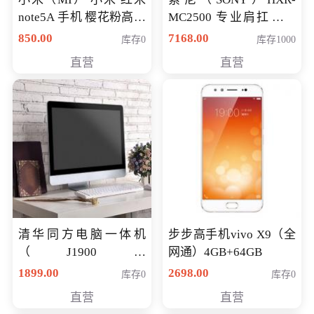
note5A 手机 樱花粉高配
MC2500 专业肩扛式存
版 全网通(3G+32G)
储卡全高清摄录一体机
850.00
7168.00
库存0
库存1000
婚庆 直播 团拜会 专业高
直营
直营
清入门级摄像机
清华同方电脑一体机
步步高手机vivo X9（全
（J1900四
网通）4GB+64GB
核/4G/120G0.8CM厚度
1899.00
2698.00
库存0
库存0
音响/摄像头/WIFI）
直营
直营