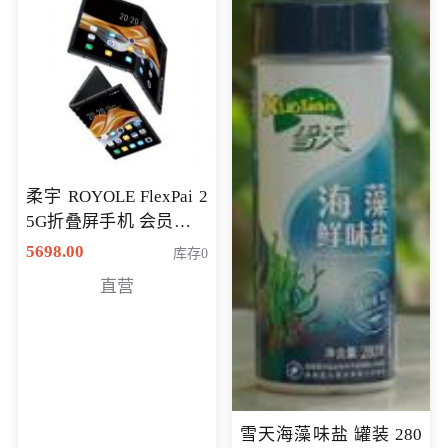
柔宇 ROYOLE FlexPai 2
5G折叠屏手机 会员专享
购买价格 4998元
5698.00
库存0
直营
雪天海藻味盐 罐装 280