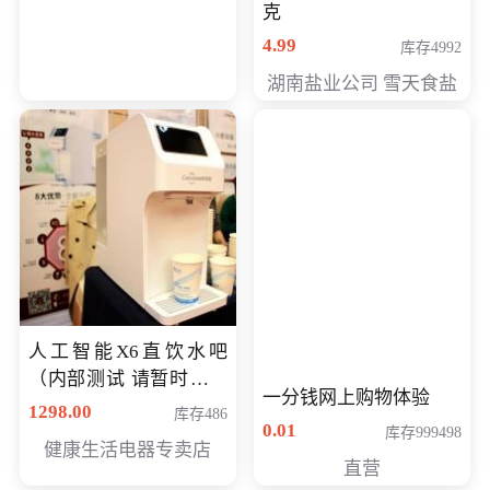
克
4.99
库存4992
湖南盐业公司 雪天食盐
人工智能X6直饮水吧
（内部测试 请暂时不要
一分钱网上购物体验
购买）
1298.00
库存486
0.01
库存999498
健康生活电器专卖店
直营