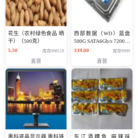
花生（农村绿色食品 晒
西部数据（WD）蓝盘
干）（500克）
500G SATA6Gb/s 7200转
16M 台式机硬盘
5.50
339.00
库存998119
库存9999
(WD5000AAKX)好评近
直营
直营
7万,全球
惠科液晶显示器 惠科锋
东江酒糟鱼 麻辣味