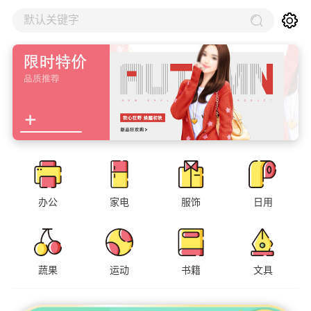
默认关键字
办公
家电
服饰
日用
蔬果
运动
书籍
文具