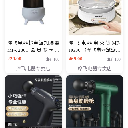
摩飞电器超声波加湿器
摩飞电器电火锅MF-
MF-J2301 会员专享价
HG30 （摩飞电器鸳鸯锅
168元
MF-HG30 ） 会员专享价
229.00
469.00
库存100
库存100
319元
摩飞电器专卖店
摩飞电器专卖店