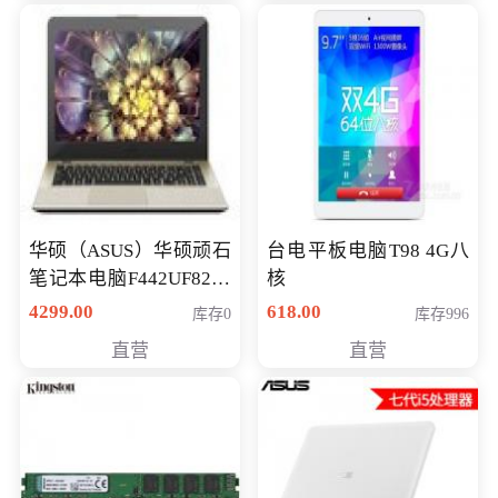
华硕（ASUS）华硕顽石
台电平板电脑T98 4G八
笔记本电脑F442UF8250
核
八代独显轻薄办公商务
4299.00
618.00
库存0
库存996
游戏笔记本 火爆推荐
直营
直营