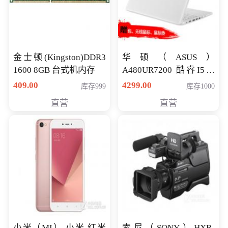
金士顿(Kingston)DDR3
华硕（ASUS）
1600 8GB 台式机内存
A480UR7200 酷睿I5超
薄学生办公游戏独显笔
409.00
4299.00
库存999
库存1000
记本电脑 金色 I5-7200
直营
直营
NV930-2G独
小米（MI） 小米 红米
索尼（SONY）HXR-