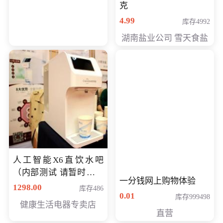
克
4.99
库存4992
湖南盐业公司 雪天食盐
人工智能X6直饮水吧
（内部测试 请暂时不要
一分钱网上购物体验
购买）
1298.00
库存486
0.01
库存999498
健康生活电器专卖店
直营