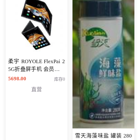
柔宇 ROYOLE FlexPai 2
5G折叠屏手机 会员专享
购买价格 4998元
5698.00
库存0
直营
雪天海藻味盐 罐装 280