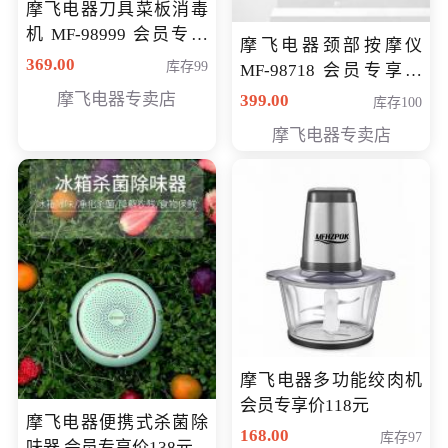
摩飞电器刀具菜板消毒
机 MF-98999 会员专享
摩飞电器颈部按摩仪
价286元
369.00
库存99
MF-98718 会员专享价
299元
摩飞电器专卖店
399.00
库存100
摩飞电器专卖店
摩飞电器多功能绞肉机
会员专享价118元
摩飞电器便携式杀菌除
168.00
库存97
味器 会员专享价138元