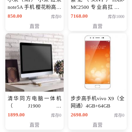
note5A 手机 樱花粉高配
MC2500 专业肩扛式存
版 全网通(3G+32G)
储卡全高清摄录一体机
850.00
7168.00
库存0
库存1000
婚庆 直播 团拜会 专业高
直营
直营
清入门级摄像机
清华同方电脑一体机
步步高手机vivo X9（全
（J1900四
网通）4GB+64GB
核/4G/120G0.8CM厚度
1899.00
2698.00
库存0
库存0
音响/摄像头/WIFI）
直营
直营