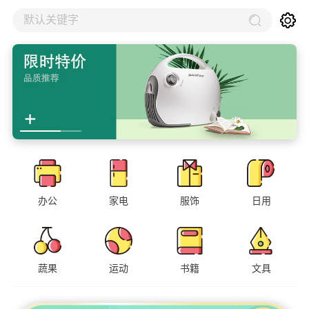
默认关键字
办公
家电
服饰
日用
蔬果
运动
书籍
文具