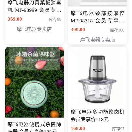
摩飞电器刀具菜板消毒
机 MF-98999 会员专享
摩飞电器颈部按摩仪
价286元
369.00
库存99
MF-98718 会员专享价
299元
摩飞电器专卖店
399.00
库存100
摩飞电器专卖店
摩飞电器多功能绞肉机
会员专享价118元
摩飞电器便携式杀菌除
168.00
库存97
味器 会员专享价138元