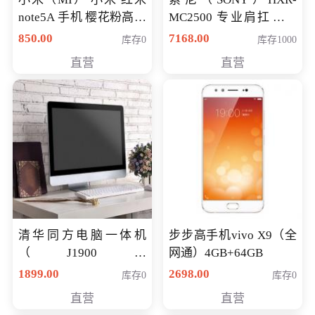
note5A 手机 樱花粉高配
MC2500 专业肩扛式存
版 全网通(3G+32G)
储卡全高清摄录一体机
850.00
7168.00
库存0
库存1000
婚庆 直播 团拜会 专业高
直营
直营
清入门级摄像机
清华同方电脑一体机
步步高手机vivo X9（全
（J1900四
网通）4GB+64GB
核/4G/120G0.8CM厚度
1899.00
2698.00
库存0
库存0
音响/摄像头/WIFI）
直营
直营