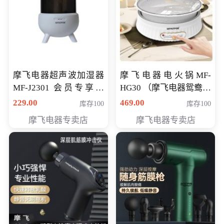
摩飞电器超声波加湿器
摩飞电器电火锅MF-
MF-J2301 会员专享价
HG30 （摩飞电器鸳鸯锅
168元
MF-HG30 ） 会员专享价
229.00
469.00
库存100
库存100
319元
摩飞电器专卖店
摩飞电器专卖店