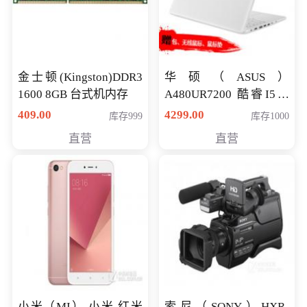
金士顿(Kingston)DDR3
华硕（ASUS）
1600 8GB 台式机内存
A480UR7200 酷睿I5超
薄学生办公游戏独显笔
409.00
4299.00
库存999
库存1000
记本电脑 金色 I5-7200
直营
直营
NV930-2G独
小米（MI） 小米 红米
索尼（SONY）HXR-