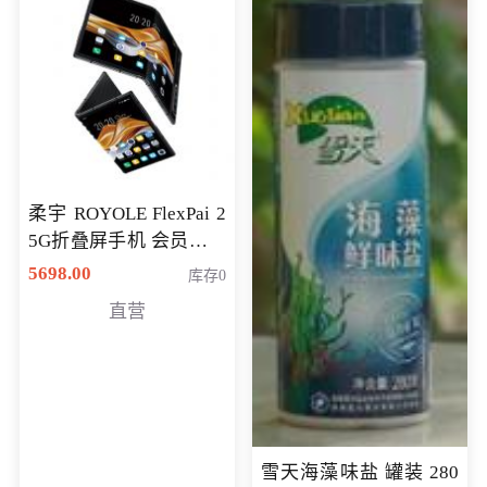
柔宇 ROYOLE FlexPai 2
5G折叠屏手机 会员专享
购买价格 4998元
5698.00
库存0
直营
雪天海藻味盐 罐装 280