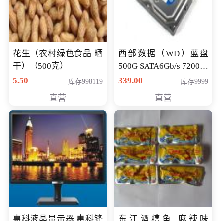
花生（农村绿色食品 晒
西部数据（WD）蓝盘
干）（500克）
500G SATA6Gb/s 7200转
16M 台式机硬盘
5.50
339.00
库存998119
库存9999
(WD5000AAKX)好评近
直营
直营
7万,全球
惠科液晶显示器 惠科锋
东江酒糟鱼 麻辣味