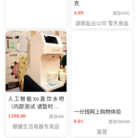
克
4.99
库存4992
湖南盐业公司 雪天食盐
人工智能X6直饮水吧
（内部测试 请暂时不要
一分钱网上购物体验
购买）
1298.00
库存486
0.01
库存999498
健康生活电器专卖店
直营