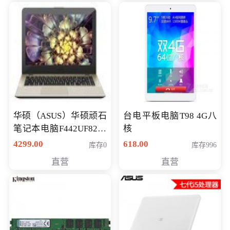
华硕（ASUS）华硕顽石
台电平板电脑T98 4G八
笔记本电脑F442UF8250
核
八代独显轻薄办公商务
4299.00
618.00
库存0
库存996
游戏笔记本 火爆推荐
直营
直营