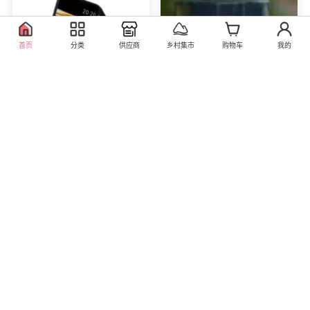
首页
分类
供应商
乡村集市
购物车
我的
柔宇 ROYOLE FlexPai 2
5G折叠屏手机 会员专享
购买价格 4998元
5698.00
库存0
直营
雪天海藻味盐 罐装 280