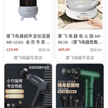
摩飞电器超声波加湿器
摩飞电器电火锅MF-
MF-J2301 会员专享价
HG30 （摩飞电器鸳鸯锅
168元
MF-HG30 ） 会员专享价
229.00
469.00
库存100
库存100
319元
摩飞电器专卖店
摩飞电器专卖店