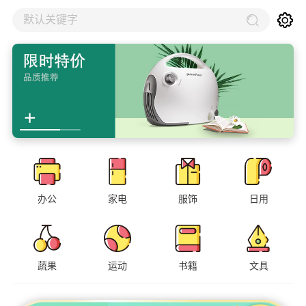
默认关键字
办公
家电
服饰
日用
蔬果
运动
书籍
文具