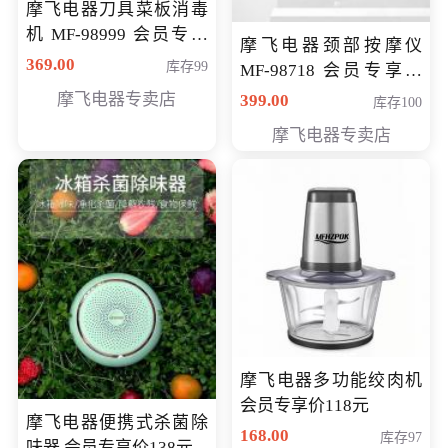
摩飞电器刀具菜板消毒
机 MF-98999 会员专享
摩飞电器颈部按摩仪
价286元
369.00
库存99
MF-98718 会员专享价
299元
摩飞电器专卖店
399.00
库存100
摩飞电器专卖店
摩飞电器多功能绞肉机
会员专享价118元
摩飞电器便携式杀菌除
168.00
库存97
味器 会员专享价138元